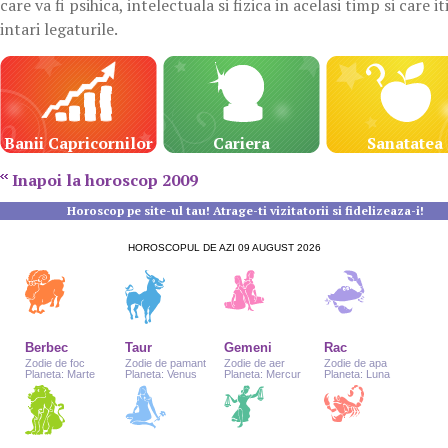
care va fi psihica, intelectuala si fizica in acelasi timp si care it
intari legaturile.
Banii Capricornilor
Cariera
Sanatatea
Capricornilor
Capricornil
Inapoi la horoscop 2009
Horoscop pe site-ul tau! Atrage-ti vizitatorii si fidelizeaza-i!
HOROSCOPUL DE AZI 09 AUGUST 2026
Berbec
Taur
Gemeni
Rac
Zodie de foc
Zodie de pamant
Zodie de aer
Zodie de apa
Planeta: Marte
Planeta: Venus
Planeta: Mercur
Planeta: Luna