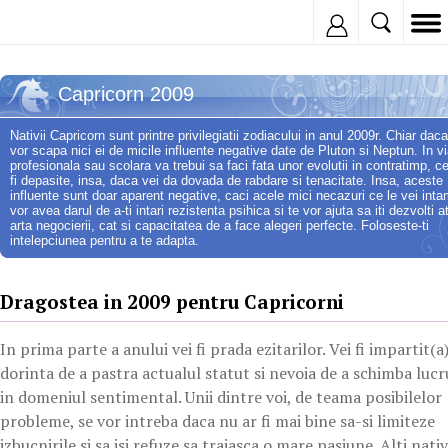
Inregistreaza
Capricorn 2009
Nativii Capricorn sunt printre privilegiatii zodiacului in anul 2009r. Chiar dac
vor scapa nici ei de micile influente negative date de Pluton si Neptun. In v
profesionala sau scolara va trebui sa faci fata unor evolutii in contratimp, c
fi depasite, insa, daca vei da dovada de rabdare si tenacitate. Insa, aceste
influente sunt doar aparent negative, caci acele mici necazuri ce le vei int
vor avea darul de a-ti intari rezistenta psihica si te vor ajuta sa iti dezvolti a
arta negocierii, cat si capacitatea de a face alegeri perfecte. Foloseste-ti
intelepciunea pentru a te adapta.
Dragostea in 2009 pentru Capricorni
In prima parte a anului vei fi prada ezitarilor. Vei fi impartit(a
dorinta de a pastra actualul statut si nevoia de a schimba lucr
in domeniul sentimental. Unii dintre voi, de teama posibilelor
probleme, se vor intreba daca nu ar fi mai bine sa-si limiteze
izbucnirile si sa isi refuze sa traiasca o mare pasiune. Alti nativ