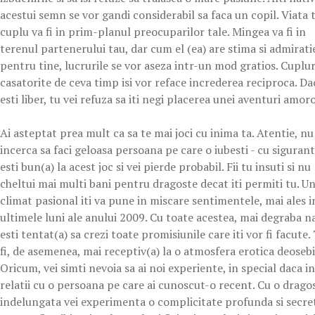
acestui semn se vor gandi considerabil sa faca un copil. Viata 
cuplu va fi in prim-planul preocuparilor tale. Mingea va fi in
terenul partenerului tau, dar cum el (ea) are stima si admirati
pentru tine, lucrurile se vor aseza intr-un mod gratios. Cuplur
casatorite de ceva timp isi vor reface increderea reciproca. Da
esti liber, tu vei refuza sa iti negi placerea unei aventuri amor
Ai asteptat prea mult ca sa te mai joci cu inima ta. Atentie, nu
incerca sa faci geloasa persoana pe care o iubesti - cu siguran
esti bun(a) la acest joc si vei pierde probabil. Fii tu insuti si nu
cheltui mai multi bani pentru dragoste decat iti permiti tu. U
climat pasional iti va pune in miscare sentimentele, mai ales i
ultimele luni ale anului 2009. Cu toate acestea, mai degraba na
esti tentat(a) sa crezi toate promisiunile care iti vor fi facute.
fi, de asemenea, mai receptiv(a) la o atmosfera erotica deosebi
Oricum, vei simti nevoia sa ai noi experiente, in special daca in
relatii cu o persoana pe care ai cunoscut-o recent. Cu o drago
indelungata vei experimenta o complicitate profunda si secre