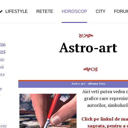
n vârstă
de dureroasă este investigația
LIFESTYLE
RETETE
HOROSCOP
CITY
FORU
Astro-art
026
025
nic
ii
ate
Astro art - albume foto
e
Aici veti putea vedea c
r
grafice care reprezint
c
autorilor, simboluril
Click pe linkul de ma
zesc
sageata, pentru a 