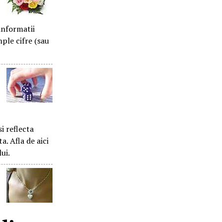
informatii
mple cifre (sau
i reflecta
a. Afla de aici
ui.