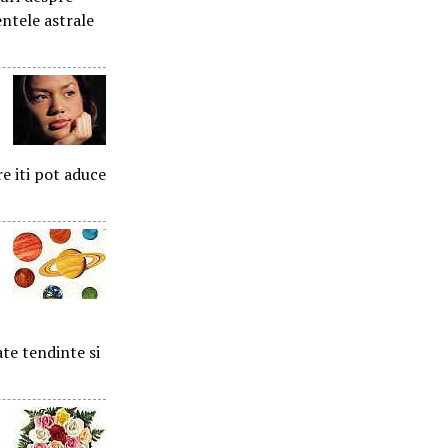
entele astrale
re iti pot aduce
ate tendinte si