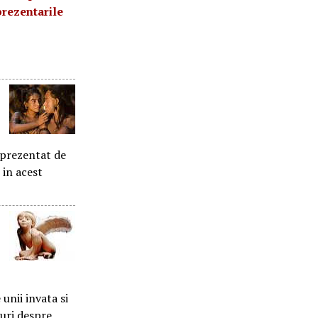
prezentarile
reprezentat de
 in acest
e unii invata si
turi despre