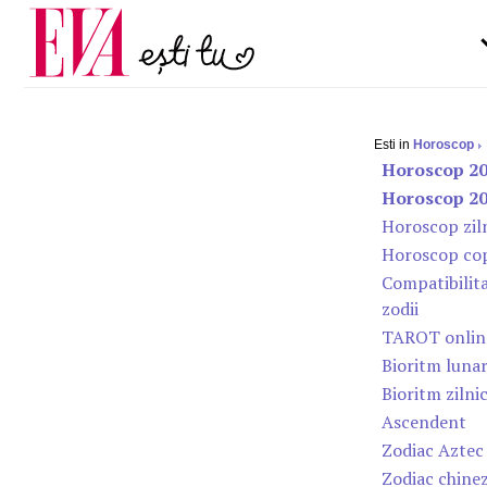
Carieră
pe măsură ce înaintezi î
Actualitate
Esti in
Horoscop
Horoscop 2
Horoscop 2
Horoscop zil
Horoscop cop
Compatibilit
zodii
TAROT onlin
Bioritm luna
Bioritm zilni
Ascendent
Zodiac Aztec
Zodiac chine