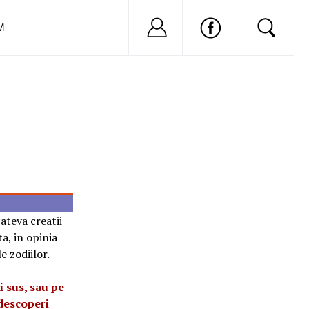
Nu ai cont?
Inregistreaza-
M
ateva creatii
a, in opinia
e zodiilor.
i sus, sau pe
descoperi