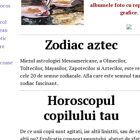
albumele foto cu re
rocos
grafice.
col
ean
tic
Zodiac aztec
re
Miezul astrologiei Mesoamericane, a Olmecilor,
coase
Toltecilor, Mayasilor, Zapotecilor si Aztecilor, este 
cele 20 de semne zodiacale. Afla care este semnul tau
zodiac fascinant.
Horoscopul
copilului tau
De ce unii copii sunt agitati, iar altii linistiti, sau de c
altii nu? Explicatia comportamentului, alaturi de sfa