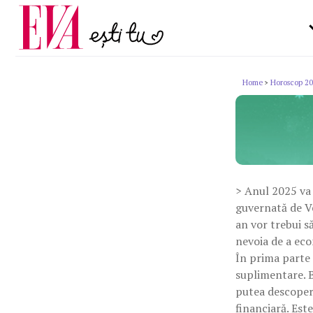
Carieră
la medic
Actualitate
Home
Horoscop 2
>
> Anul 2025 va 
guvernată de Ve
an vor trebui să
nevoia de a eco
În prima parte 
suplimentare. B
putea descoperi
financiară. Est