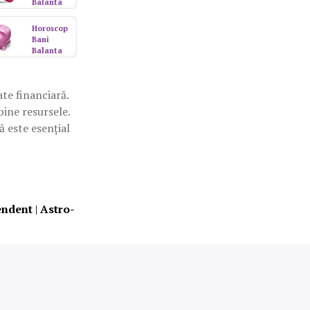
Balanta
Horoscop
Bani
Balanta
te financiară.
bine resursele.
ă este esențial
endent
|
Astro-