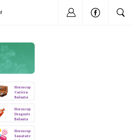
Nu ai cont?
Inregistreaza-
M
Horoscop
Cariera
Balanta
Horoscop
Dragoste
Balanta
Horoscop
Sanatate