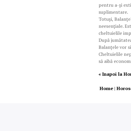
pentru a-și ext
suplimentare.
Totuși, Balanțel
neesențiale. Est
cheltuielile imp
După jumătatea 
Balanțele vor s
Cheltuielile ne
să aibă economii
« Inapoi la H
Home
|
Horos