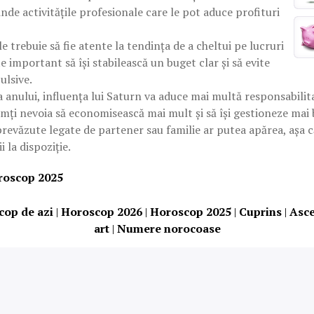
inde activitățile profesionale care le pot aduce profituri
e trebuie să fie atente la tendința de a cheltui pe lucruri
e important să își stabilească un buget clar și să evite
ulsive.
anului, influența lui Saturn va aduce mai multă responsabilita
imți nevoia să economisească mai mult și să își gestioneze mai 
prevăzute legate de partener sau familie ar putea apărea, așa c
 la dispoziție.
oroscop 2025
cop de azi
|
Horoscop 2026
|
Horoscop 2025
|
Cuprins
|
Asc
art
|
Numere norocoase