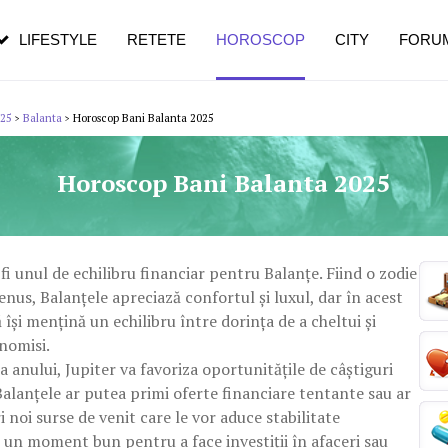
pe măsură ce înaintezi în vârstă
LIFESTYLE
RETETE
HOROSCOP
CITY
FORU
025
Balanta
Horoscop Bani Balanta 2025
>
>
Horoscop Bani Balanta 2025
fi unul de echilibru financiar pentru Balanțe. Fiind o zodie
nus, Balanțele apreciază confortul și luxul, dar în acest
 își mențină un echilibru între dorința de a cheltui și
nomisi.
a anului, Jupiter va favoriza oportunitățile de câștiguri
alanțele ar putea primi oferte financiare tentante sau ar
 noi surse de venit care le vor aduce stabilitate
e un moment bun pentru a face investiții în afaceri sau