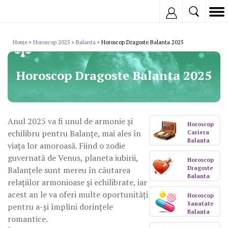
Inregistreaza
Home
Horoscop 2025
Balanta
Horoscop Dragoste Balanta 2025
>
>
>
Horoscop Dragoste Balanta 2025
Anul 2025 va fi unul de armonie și
Horoscop
echilibru pentru Balanțe, mai ales în
Cariera
Balanta
viața lor amoroasă. Fiind o zodie
guvernată de Venus, planeta iubirii,
Horoscop
Balanțele sunt mereu în căutarea
Dragoste
Balanta
relațiilor armonioase și echilibrate, iar
acest an le va oferi multe oportunități
Horoscop
Sanatate
pentru a-și împlini dorințele
Balanta
romantice.