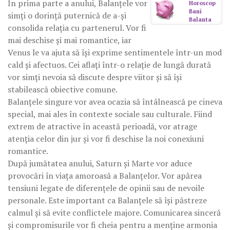
În prima parte a anului, Balanțele vor
Horoscop
Bani
simți o dorință puternică de a-și
Balanta
consolida relația cu partenerul. Vor fi
mai deschise și mai romantice, iar
Venus le va ajuta să își exprime sentimentele într-un mod
cald și afectuos. Cei aflați într-o relație de lungă durată
vor simți nevoia să discute despre viitor și să își
stabilească obiective comune.
Balanțele singure vor avea ocazia să întâlnească pe cineva
special, mai ales în contexte sociale sau culturale. Fiind
extrem de atractive în această perioadă, vor atrage
atenția celor din jur și vor fi deschise la noi conexiuni
romantice.
După jumătatea anului, Saturn și Marte vor aduce
provocări în viața amoroasă a Balanțelor. Vor apărea
tensiuni legate de diferențele de opinii sau de nevoile
personale. Este important ca Balanțele să își păstreze
calmul și să evite conflictele majore. Comunicarea sinceră
și compromisurile vor fi cheia pentru a menține armonia