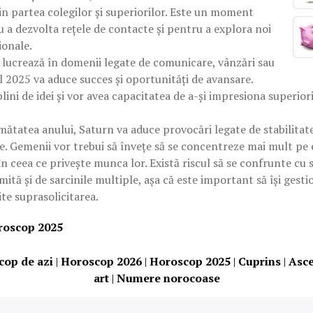
n partea colegilor și superiorilor. Este un moment
 a dezvolta rețele de contacte și pentru a explora noi
ionale.
 lucrează în domenii legate de comunicare, vânzări sau
 2025 va aduce succes și oportunități de avansare.
plini de idei și vor avea capacitatea de a-și impresiona superior
mătatea anului, Saturn va aduce provocări legate de stabilitate
e. Gemenii vor trebui să învețe să se concentreze mai mult pe de
în ceea ce privește munca lor. Există riscul să se confrunte cu 
mită și de sarcinile multiple, așa că este important să își gest
vite suprasolicitarea.
oroscop 2025
cop de azi
|
Horoscop 2026
|
Horoscop 2025
|
Cuprins
|
Asc
art
|
Numere norocoase