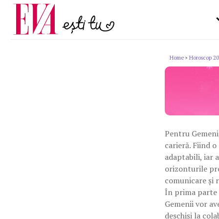
Carieră
la medic
Actualitate
Home
Horoscop 2
>
Pentru Gemeni, 
carieră. Fiind o
adaptabili, iar 
orizonturile pro
comunicare și r
În prima parte 
Gemenii vor ave
deschiși la cola