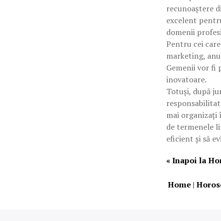
recunoaștere di
excelent pentru
domenii profes
Pentru cei care
marketing, anul
Gemenii vor fi 
inovatoare.
Totuși, după ju
responsabilitat
mai organizați 
de termenele li
eficient și să e
« Inapoi la H
Home
|
Horos