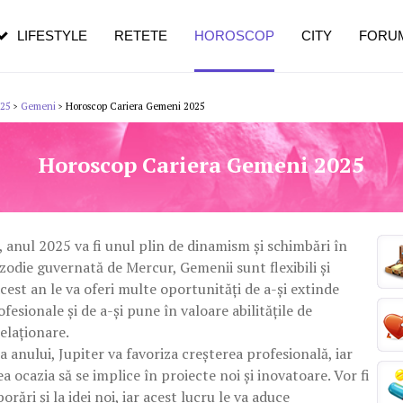
pe măsură ce înaintezi în vârstă
LIFESTYLE
RETETE
HOROSCOP
CITY
FORU
025
Gemeni
Horoscop Cariera Gemeni 2025
>
>
Horoscop Cariera Gemeni 2025
anul 2025 va fi unul plin de dinamism și schimbări în
 zodie guvernată de Mercur, Gemenii sunt flexibili și
acest an le va oferi multe oportunități de a-și extinde
fesionale și de a-și pune în valoare abilitățile de
elaționare.
a anului, Jupiter va favoriza creșterea profesională, iar
a ocazia să se implice în proiecte noi și inovatoare. Vor fi
borări și la idei noi, iar acest lucru le va aduce