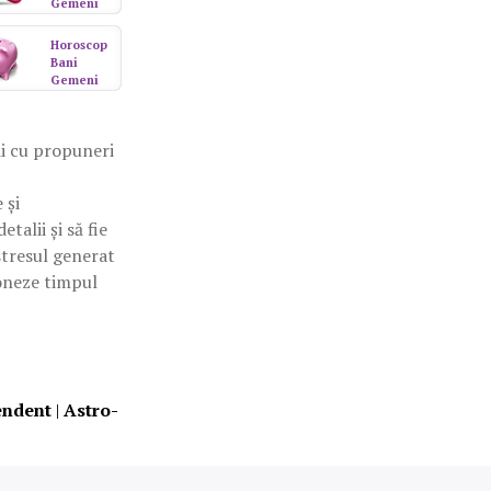
Gemeni
Horoscop
Bani
Gemeni
ii cu propuneri
 și
talii și să fie
stresul generat
ioneze timpul
endent
|
Astro-