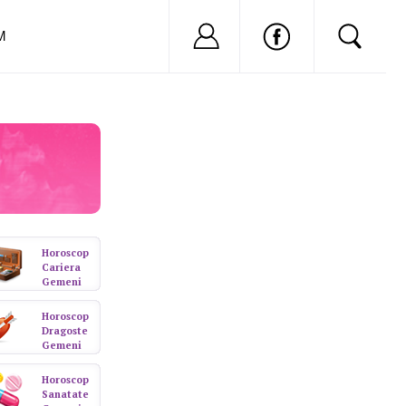
Nu ai cont?
Inregistreaza-
M
Horoscop
Cariera
Gemeni
Horoscop
Dragoste
Gemeni
Horoscop
Sanatate