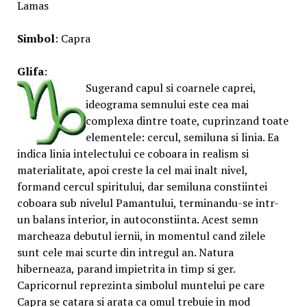
Lamas
Simbol
: Capra
Glifa
:
Sugerand capul si coarnele caprei,
ideograma semnului este cea mai
complexa dintre toate, cuprinzand toate
elementele: cercul, semiluna si linia. Ea
indica linia intelectului ce coboara in realism si
materialitate, apoi creste la cel mai inalt nivel,
formand cercul spiritului, dar semiluna constiintei
coboara sub nivelul Pamantului, terminandu-se intr-
un balans interior, in autoconstiinta. Acest semn
marcheaza debutul iernii, in momentul cand zilele
sunt cele mai scurte din intregul an. Natura
hiberneaza, parand impietrita in timp si ger.
Capricornul reprezinta simbolul muntelui pe care
Capra se catara si arata ca omul trebuie in mod