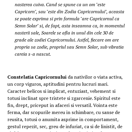
nasterea cuiva. Cand se spune ca un om "este
Capricorn", sau "este din Zodia Capricornului", aceasta
se poate exprima si prin formula "are Capricornul ca
Semn Solar" si, de fapt, asta inseamna ca, in momentul
nasterii sale, Soarele se afla in unul din cele 30 de
grade ale zodiei Capricornului. Astfel, fiecare om are
propria sa zodie, propriul sau Semn Solar, sub vibratia
careia s-a nascut.
Constelatia Capricornului
da nativilor o viata activa,
un corp viguros, aptitudini pentru lucruri mari.
Caracter belicos si implicat, entuziast, vehement si
totusi inclinat spre tristete si zgarcenie. Spiritul este
fin, drept, priceput in afaceri si versatil. Vointa este
ferma, dar scopurile mereu in schimbare, cu sanse de
reusita, totusi o anumita asprime in comportament,
gestul repezit, sec, greu de infuriat, ca si de linistit, de