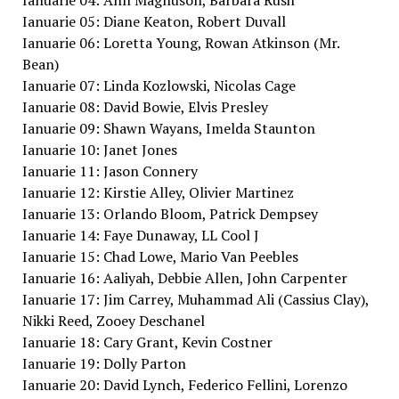
Ianuarie 04: Ann Magnuson, Barbara Rush
Ianuarie 05: Diane Keaton, Robert Duvall
Ianuarie 06: Loretta Young, Rowan Atkinson (Mr.
Bean)
Ianuarie 07: Linda Kozlowski, Nicolas Cage
Ianuarie 08: David Bowie, Elvis Presley
Ianuarie 09: Shawn Wayans, Imelda Staunton
Ianuarie 10: Janet Jones
Ianuarie 11: Jason Connery
Ianuarie 12: Kirstie Alley, Olivier Martinez
Ianuarie 13: Orlando Bloom, Patrick Dempsey
Ianuarie 14: Faye Dunaway, LL Cool J
Ianuarie 15: Chad Lowe, Mario Van Peebles
Ianuarie 16: Aaliyah, Debbie Allen, John Carpenter
Ianuarie 17: Jim Carrey, Muhammad Ali (Cassius Clay),
Nikki Reed, Zooey Deschanel
Ianuarie 18: Cary Grant, Kevin Costner
Ianuarie 19: Dolly Parton
Ianuarie 20: David Lynch, Federico Fellini, Lorenzo