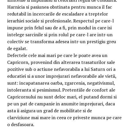
sfintenie si impunand si celorlalti reguli de conduita.
Harnicia si pasiunea obstinata pentru munca il fac
redutabil in incercarile de escaladare a treptelor
ierarhiei sociale si profesionale. Respectul pe care-l
impune prin felul sau de a fi, prin modul in care isi
intelege sarcinile si prin rolul pe care-l are intr-un
colectiv se transforma adesea intr-un prestigiu greu
de egalat.
Defectele cele mai mari pe care le poate avea un
Capricorn, provenind din alterarea trasaturilor sale
pozitive sub o actiune nefavorabila a lui Saturn ori a
educatiei si a unor imprejurari nefavorabile ale vietii,
sunt: incapatanarea oarba, zgarcenia, negativismul,
intoleranta si pesimismul. Pretentiile de confort ale
Capricornului nu sunt deloc mari, el putand dormi si
pe un pat de campanie in anumite imprejurari, daca
asta ii asigura un grad de mobilitate si de
clarviziune mai mare in ceea ce priveste munca pe care
o desfasoara.