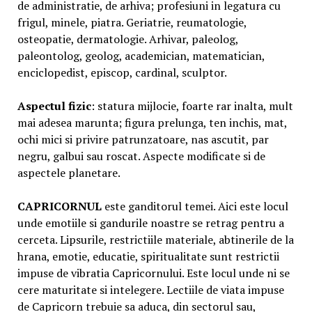
de administratie, de arhiva; profesiuni in legatura cu
frigul, minele, piatra. Geriatrie, reumatologie,
osteopatie, dermatologie. Arhivar, paleolog,
paleontolog, geolog, academician, matematician,
enciclopedist, episcop, cardinal, sculptor.
Aspectul
fizic
: statura mijlocie, foarte rar inalta, mult
mai adesea marunta; figura prelunga, ten inchis, mat,
ochi mici si privire patrunzatoare, nas ascutit, par
negru, galbui sau roscat. Aspecte modificate si de
aspectele planetare.
CAPRICORNUL
este ganditorul temei. Aici este locul
unde emotiile si gandurile noastre se retrag pentru a
cerceta. Lipsurile, restrictiile materiale, abtinerile de la
hrana, emotie, educatie, spiritualitate sunt restrictii
impuse de vibratia Capricornului. Este locul unde ni se
cere maturitate si intelegere. Lectiile de viata impuse
de Capricorn trebuie sa aduca, din sectorul sau,