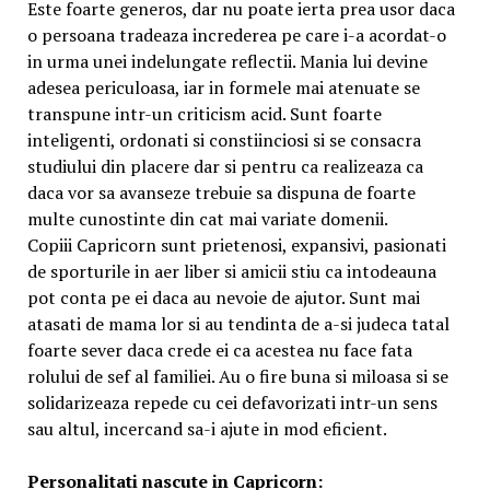
Este foarte generos, dar nu poate ierta prea usor daca
o persoana tradeaza increderea pe care i-a acordat-o
in urma unei indelungate reflectii. Mania lui devine
adesea periculoasa, iar in formele mai atenuate se
transpune intr-un criticism acid. Sunt foarte
inteligenti, ordonati si constiinciosi si se consacra
studiului din placere dar si pentru ca realizeaza ca
daca vor sa avanseze trebuie sa dispuna de foarte
multe cunostinte din cat mai variate domenii.
Copiii Capricorn sunt prietenosi, expansivi, pasionati
de sporturile in aer liber si amicii stiu ca intodeauna
pot conta pe ei daca au nevoie de ajutor. Sunt mai
atasati de mama lor si au tendinta de a-si judeca tatal
foarte sever daca crede ei ca acestea nu face fata
rolului de sef al familiei. Au o fire buna si miloasa si se
solidarizeaza repede cu cei defavorizati intr-un sens
sau altul, incercand sa-i ajute in mod eficient.
Personalitati nascute in Capricorn: