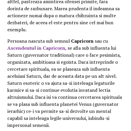
altfel, pastreaza amintirea ofensei primite, fara
dorinta de razbu­nare. Marea prudenta il indeamna sa
actioneze numai dupa o matura chibzuinta si multe
dezbateri, de aceea el este pentru sine cel mai bun
exemplu.
Persoana nascuta sub semnul
Capricorn
sau cu
Ascendentul in Capricorn
, se afla sub influenta lui
Saturn (guvernator traditional) care o face pesimista,
organizata, ambitioasa si egoista. Daca intreprinde o
cercetare spirituala, ea se plaseaza sub influenta
aceluiasi Saturn, dar de aceasta data pe un alt nivel.
Saturn esoteric o va ajuta sa-si inteleaga legaturile
karmice si sa-si continue evolutia invatand lectia
altruismului. Daca isi va continua cercetarea spirituala
se va plasa sub influenta planetei Venus (guvernator
ierarhic) ce-i va permite sa-si dezvolte un mental
capabil sa inteleaga legile universului, iubindu-si
impersonal semenii.