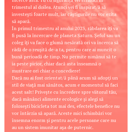
încerce asta. Tu cu siguranță vei străluci în
trimestul al doilea. Atunci vei fi inspirat/ă să
investești foarte mult, iar câștigurile nu vor ezita
să apară.
În primul trimestru al anului 2023, răbdarea îți va
fi pusă la încercare de planeta Saturn. Șeful sau un
coleg îți va face o glumă nesărată ori va încerca să
râdă de o reușită de-a ta, pentru care ai muncit o
bună perioadă de timp. Nu permite nimănui să te
ia peste picior, chiar dacă asta înseamnă o
mustrare ori chiar o concediere!
Dacă nu ai fost orientat/ă până acum să adopți un
stil de viață mai sănătos, acum e momentul să faci
acest salt! Privește cu încredere spre viitorul tău,
dacă mânânci alimente ecologice și alegi să
folosești bicicleta tot mai des, efectele benefice nu
vor întârzia să apară. Aceste mici schimbări vor
însemna enorm și pentru acele persoane care nu
au un sistem imunitar așa de puternic.