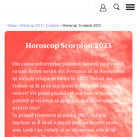
Inregistreaza
Home
Horoscop 2023
Scorpion
Horoscop Scorpion 2023
>
>
>
Horoscop Scorpion 2023
Din cauza influențelor planetei Saturn, nu e exclus
ca unii dintre nativii din Scorpion să își dorească să
își încheie relația de iubire în 2023. Totuși, nu
trebuie să fii prea îngrijorat/ă din acest punct de
vedere! Vei primi gândul cel mai bun la momentul
potrivit și vei reuși să alegi cea mai bună variantă
pentru tine!
În primul trimestru al anului 2023, cel mai
înțelept ar fi să iei o pauză și să nu încerci nimic
nou. Lasă-i pe ceilalți să se afirme sau măcar să