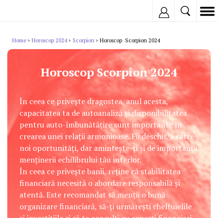
Inregistreaza
Home
Horoscop 2024
Scorpion
Horoscop Scorpion 2024
>
>
>
Horoscop Scorpion 2024
În ceea ce privește dragostea, anul acesta,
capacitatea ta de autoanaliză și disponibilitatea
pentru auto-îmbunătățire sunt importante în
crearea unei relații armonioase. Fii deschis/ă către
noi oportunități, dar amintește-ți și de importanța
menținerii echilibrului tău interior.
În ceea ce privește banii, reține că stabilitatea
financiară necesită o abordare responsabilă și
atentă. Este recomandat să menții o bună
organizare financiară, să-ți urmărești cheltuielile