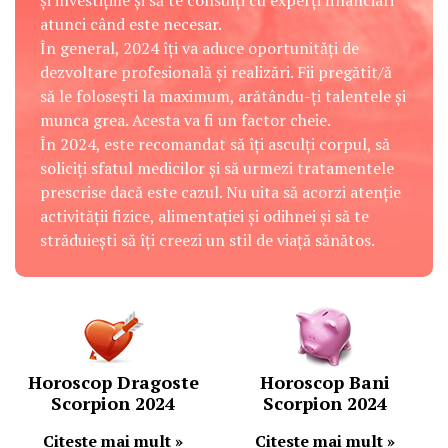
și investițiile și să te consulți cu experți financiari
atunci când este necesar.
În general, 2024 îți va aduce oportunități de
dezvoltare profesională și realizări. Fii pregătit/ă
să le folosești la maximum, arătându-ți talentele și
munca grea. Acesta va fi un factor cheie.
În 2024, este recomandat să îți asculți corpul, să
soliciți sfatul medicilor și să urmezi tratamentele
prescrise dacă este cazul. Nu uita să acorzi atenție
activității fizice, alimentației și odihnei și să te
străduiești să îți creezi un stil de viață sănătos.
Horoscop Dragoste
Horoscop Bani
Scorpion 2024
Scorpion 2024
Citeste mai mult »
Citeste mai mult »