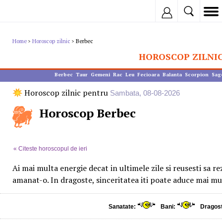
Inregistreaza
Home
Horoscop zilnic
Berbec
>
>
HOROSCOP ZILNI
Berbec
Taur
Gemeni
Rac
Leu
Fecioara
Balanta
Scorpion
Sag
Horoscop zilnic pentru
Sambata, 08-08-2026
Horoscop Berbec
« Citeste horoscopul de ieri
Ai mai multa energie decat in ultimele zile si reusesti sa rez
amanat-o. In dragoste, sinceritatea iti poate aduce mai mu
Sanatate:
Bani:
Dragos