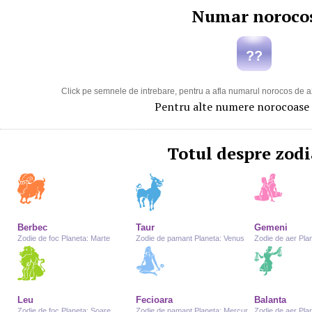
Numar noroco
??
Click pe semnele de intrebare, pentru a afla numarul norocos de azi
Pentru alte numere norocoase
Totul despre zodi
Berbec
Taur
Gemeni
Zodie de foc Planeta: Marte
Zodie de pamant Planeta: Venus
Zodie de aer Pla
Leu
Fecioara
Balanta
Zodie de foc Planeta: Soare
Zodie de pamant Planeta: Mercur
Zodie de aer Pla