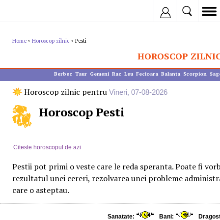
Inregistreaza
Home
Horoscop zilnic
Pesti
>
>
HOROSCOP ZILNI
Berbec
Taur
Gemeni
Rac
Leu
Fecioara
Balanta
Scorpion
Sag
Horoscop zilnic pentru
Vineri, 07-08-2026
Horoscop Pesti
Citeste horoscopul de azi
Pestii pot primi o veste care le reda speranta. Poate fi vo
rezultatul unei cereri, rezolvarea unei probleme administ
care o asteptau.
Sanatate:
Bani:
Dragos