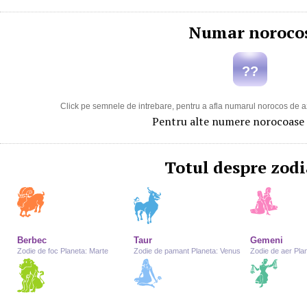
Numar noroco
??
Click pe semnele de intrebare, pentru a afla numarul norocos de azi
Pentru alte numere norocoase
Totul despre zodi
Berbec
Taur
Gemeni
Zodie de foc Planeta: Marte
Zodie de pamant Planeta: Venus
Zodie de aer Pla