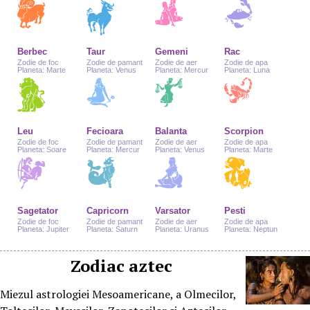
Berbec
Taur
Gemeni
Rac
Zodie de foc
Zodie de pamant
Zodie de aer
Zodie de apa
Planeta: Marte
Planeta: Venus
Planeta: Mercur
Planeta: Luna
Leu
Fecioara
Balanta
Scorpion
Zodie de foc
Zodie de pamant
Zodie de aer
Zodie de apa
Planeta: Soare
Planeta: Mercur
Planeta: Venus
Planeta: Marte
Sagetator
Capricorn
Varsator
Pesti
Zodie de foc
Zodie de pamant
Zodie de aer
Zodie de apa
Planeta: Jupiter
Planeta: Saturn
Planeta: Uranus
Planeta: Neptun
Zodiac aztec
Miezul astrologiei Mesoamericane, a Olmecilor,