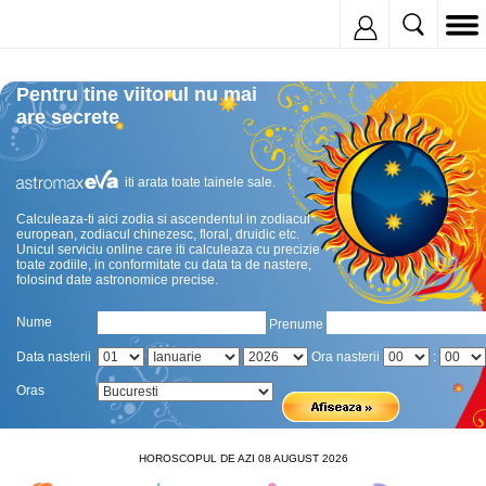
Inregistreaza
Pentru tine viitorul nu mai
are secrete
iti arata toate tainele sale.
Calculeaza-ti aici zodia si ascendentul in zodiacul
european, zodiacul chinezesc, floral, druidic etc.
Unicul serviciu online care iti calculeaza cu precizie
toate zodiile, in conformitate cu data ta de nastere,
folosind date astronomice precise.
Nume
Prenume
Data nasterii
Ora nasterii
:
Oras
HOROSCOPUL DE AZI 08 AUGUST 2026