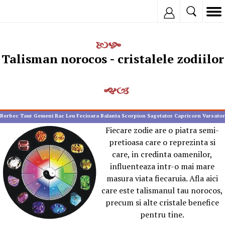
Inregistreaza
Talisman norocos - cristalele zodiilor
Berbec
Taur
Gemeni
Rac
Leu
Fecioara
Balanta
Scorpion
Sagetator
Capricorn
Varsator
Pesti
Fiecare zodie are o piatra semi-
pretioasa care o reprezinta si
care, in credinta oamenilor,
influenteaza intr-o mai mare
masura viata fiecaruia. Afla aici
care este talismanul tau norocos,
precum si alte cristale benefice
pentru tine.