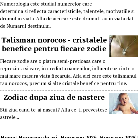
Numerologia este studiul numerelor care
determina si reflecta caracteristicile, talentele, motivatiile si
drumul in viata. Afla de aici care este drumul tau in viata dat
de Numarul destinului.
Talisman norocos - cristalele
benefice pentru fiecare zodie
Fiecare zodie are o piatra semi-pretioasa care o
reprezinta si care, in credinta oamenilor, influenteaza intr-o
mai mare masura viata fiecaruia. Afla aici care este talismanul
tau norocos, precum si alte cristale benefice pentru tine.
porno
Zodiac dupa ziua de nastere
Stii ziua cand te-ai nascut? Afla ce-ti prevestesc
astrele...
Kürtaj
Doktoru
Home
|
Horoscop de azi
|
Horoscop 2026
|
Horoscop 2025
|