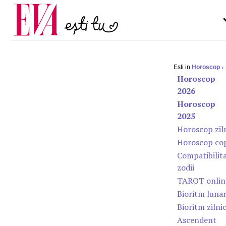
Carieră
la medic
Actualitate
Esti in
Horoscop
Horoscop
2026
Horoscop
2025
Horoscop zil
Horoscop cop
Compatibilit
zodii
TAROT onlin
Bioritm luna
Bioritm zilni
Ascendent