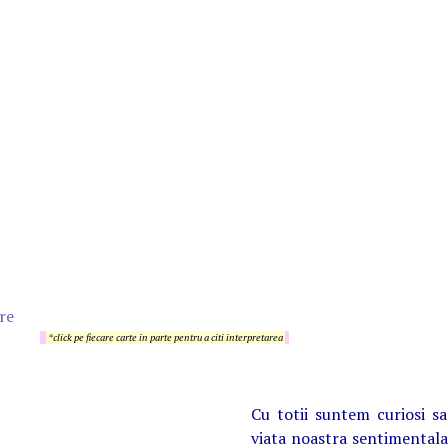
re
*click pe fiecare carte in parte pentru a citi interpretarea
Cu totii suntem curiosi s
viata noastra sentimentala