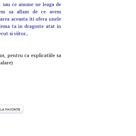
t sau ce anume ne leaga de
rem sa aflam de ce avem
area aceasta iti ofera unele
lema ta in dragoste atat in
cut si viitor..
r, pentru ca explicatiile sa
talare)