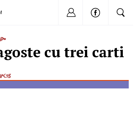
Nu ai cont?
Inregistreaza-
M
goste cu trei carti