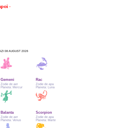
apoi -
ZI 08 AUGUST 2026
Gemeni
Rac
Zodie de aer
Zodie de apa
Planeta: Mercur
Planeta: Luna
Balanta
Scorpion
Zodie de aer
Zodie de apa
Planeta: Venus
Planeta: Marte