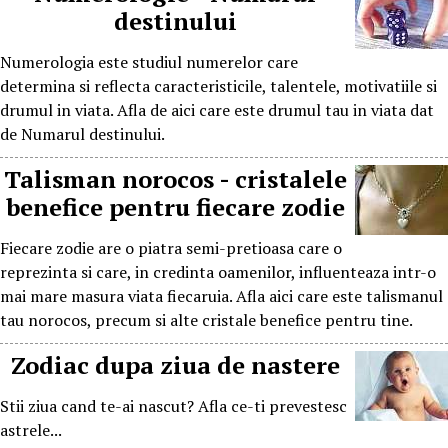
destinului
Numerologia este studiul numerelor care
determina si reflecta caracteristicile, talentele, motivatiile si
drumul in viata. Afla de aici care este drumul tau in viata dat
de Numarul destinului.
Talisman norocos - cristalele
benefice pentru fiecare zodie
Fiecare zodie are o piatra semi-pretioasa care o
reprezinta si care, in credinta oamenilor, influenteaza intr-o
mai mare masura viata fiecaruia. Afla aici care este talismanul
tau norocos, precum si alte cristale benefice pentru tine.
porno
Zodiac dupa ziua de nastere
Stii ziua cand te-ai nascut? Afla ce-ti prevestesc
astrele...