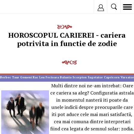
Inregistreaza
HOROSCOPUL CARIEREI - cariera
potrivita in functie de zodie
Berbec
Taur
Gemeni
Rac
Leu
Fecioara
Balanta
Scorpion
Sagetator
Capricorn
Varsator
Pesti
Multi dintre noi ne-am intrebat: Oare
ce cariera sa aleg? Configuratia astrala
in momentul nasterii iti poate da
unele indicii despre preocuparile care
iti pot aduce cele mai mari satisfactii,
cea mai comuna dintre interpretari
fiind cea legata de semnul solar: zodia.