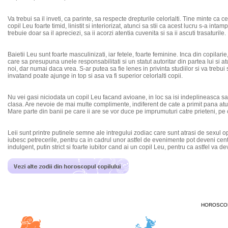
Va trebui sa il inveti, ca parinte, sa respecte drepturile celorlalti. Tine minte c
copil Leu foarte timid, linistit si interiorizat, atunci sa stii ca acest lucru s-a int
trebuie doar sa il apreciezi, sa ii acorzi atentia cuvenita si sa ii ascuti trasaturil
Baietii Leu sunt foarte masculinizati, iar fetele, foarte feminine. Inca din copilari
care sa presupuna unele responsabilitati si un statut autoritar din partea lui si at
noi, dar numai daca vrea. S-ar putea sa fie lenes in privinta studiilor si va trebui
invatand poate ajunge in top si asa va fi superior celorlalti copii.
Nu vei gasi niciodata un copil Leu facand avioane, in loc sa isi indeplineasca sarci
clasa. Are nevoie de mai multe complimente, indiferent de cate a primit pana atun
Mare parte din banii pe care ii are se vor duce pe imprumuturi catre prieteni, pe 
Leii sunt printre putinele semne ale intregului zodiac care sunt atrasi de sexul o
iubesc petrecerile, pentru ca in cadrul unor astfel de evenimente pot deveni centrul
indulgent, putin strict si foarte iubitor cand ai un copil Leu, pentru ca astfel va 
HOROSCOP