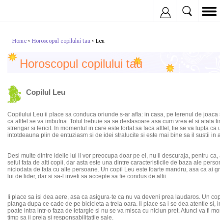
Inregistreaza
Home
Horoscopul copilului tau
Leu
>
>
Horoscopul copilului tau
Copilul Leu
Copilului Leu ii place sa conduca oriunde s-ar afla: in casa, pe terenul de joaca sa
ca altfel se va imbufna. Totul trebuie sa se desfasoare asa cum vrea el si atata 
strengar si fericit. In momentul in care este fortat sa faca altfel, fie se va lupta ca
intotdeauna plin de entuziasm si de idei stralucite si este mai bine sa il sustii in ac
Desi multe dintre ideile lui il vor preocupa doar pe el, nu il descuraja, pentru ca, a
seful fata de alti copii, dar asta este una dintre caracteristicile de baza ale person
niciodata de fata cu alte persoane. Un copil Leu este foarte mandru, asa ca ai grija 
lui de lider, dar si sa-l inveti sa accepte sa fie condus de altii.
Ii place sa isi dea aere, asa ca asigura-te ca nu va deveni prea laudaros. Un co
planga dupa ce cade de pe bicicleta a treia oara. Ii place sa i se dea atentie si, in
poate intra intr-o faza de letargie si nu se va misca cu niciun pret. Atunci va fi 
timp sa ii preia si responsabilitatile sale.