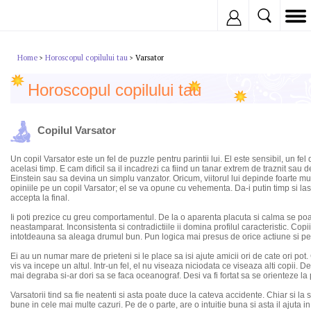
Inregistreaza
Home
Horoscopul copilului tau
Varsator
>
>
Horoscopul copilului tau
Copilul Varsator
Un copil Varsator este un fel de puzzle pentru parintii lui. El este sensibil, un fel
acelasi timp. E cam dificil sa il incadrezi ca fiind un tanar extrem de traznit sa
Einstein sau sa devina un simplu vanzator. Oricum, viitorul lui depinde foarte mul
opiniile pe un copil Varsator; el se va opune cu vehementa. Da-i putin timp si las
accepta la final.
Ii poti prezice cu greu comportamentul. De la o aparenta placuta si calma se poa
neastamparat. Inconsistenta si contradictiile ii domina profilul caracteristic. Copii
intotdeauna sa aleaga drumul bun. Pun logica mai presus de orice actiune si pers
Ei au un numar mare de prieteni si le place sa isi ajute amicii ori de cate ori pot
vis va incepe un altul. Intr-un fel, el nu viseaza niciodata ce viseaza alti copii.
mai degraba si-ar dori sa se faca oceanograf. Desi va fi fortat sa se orienteze la 
Varsatorii tind sa fie neatenti si asta poate duce la cateva accidente. Chiar si la
bune in cele mai multe cazuri. Pe de o parte, are o intuitie buna si asta il ajuta in