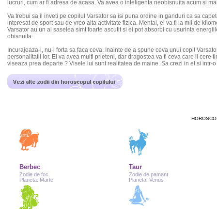
lucruri, cum ar fi adresa de acasa. Va avea o inteligenta neobisnuita acum si mai t
Va trebui sa il inveti pe copilul Varsator sa isi puna ordine in ganduri ca sa capete
interesat de sport sau de vreo alta activitate fizica. Mental, el va fi la mii de kilom
Varsator au un al saselea simt foarte ascutit si ei pot absorbi cu usurinta energii
obisnuita.
Incurajeaza-l, nu-l forta sa faca ceva. Inainte de a spune ceva unui copil Varsat
personalitatii lor. El va avea multi prieteni, dar dragostea va fi ceva care ii cere 
viseaza prea departe ? Visele lui sunt realitatea de maine. Sa crezi in el si intr-o
HOROSCOP
Berbec
Taur
Zodie de foc
Zodie de pamant
Planeta: Marte
Planeta: Venus