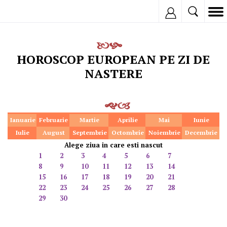
Inregistreaza
HOROSCOP EUROPEAN PE ZI DE
NASTERE
Ianuarie
Februarie
Martie
Aprilie
Mai
Iunie
Iulie
August
Septembrie
Octombrie
Noiembrie
Decembrie
Alege ziua in care esti nascut
1
2
3
4
5
6
7
8
9
10
11
12
13
14
15
16
17
18
19
20
21
22
23
24
25
26
27
28
29
30