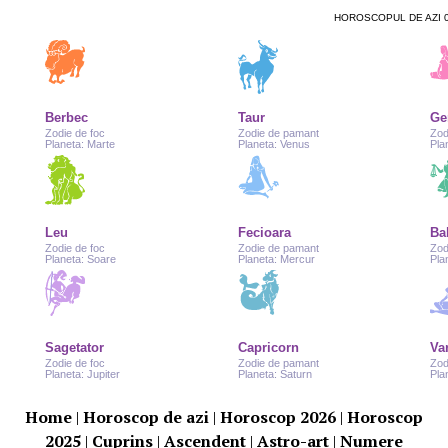
HOROSCOPUL DE AZI 
Berbec
Taur
Ge
Zodie de foc
Zodie de pamant
Zod
Planeta: Marte
Planeta: Venus
Pla
Leu
Fecioara
Ba
Zodie de foc
Zodie de pamant
Zod
Planeta: Soare
Planeta: Mercur
Pla
Sagetator
Capricorn
Va
Zodie de foc
Zodie de pamant
Zod
Planeta: Jupiter
Planeta: Saturn
Pla
Home
|
Horoscop de azi
|
Horoscop 2026
|
Horoscop
2025
|
Cuprins
|
Ascendent
|
Astro-art
|
Numere