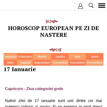
Inregistreaza
HOROSCOP EUROPEAN PE ZI DE
NASTERE
Ianuarie
Februarie
Martie
Aprilie
Mai
Iunie
Iulie
August
Septembrie
Octombrie
Noiembrie
Decembrie
17 Ianuarie
Capricorn - Ziua categoriei grele
Nativii zilei de 17 ianuarie sunt unii dintre cei mai
puternici indivizi ai anului. Ei se exprima in mod direct