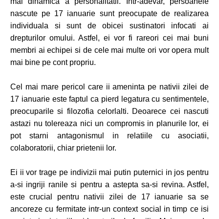
mai dinamica a personalitatii. Intr-adevar, persoanele
nascute pe 17 ianuarie sunt preocupate de realizarea
individuala si sunt de obicei sustinatori infocati ai
drepturilor omului. Astfel, ei vor fi rareori cei mai buni
membri ai echipei si de cele mai multe ori vor opera mult
mai bine pe cont propriu.
Cel mai mare pericol care ii ameninta pe nativii zilei de
17 ianuarie este faptul ca pierd legatura cu sentimentele,
preocuparile si filozofia celorlalti. Deoarece cei nascuti
astazi nu tolereaza nici un compromis in planurile lor, ei
pot starni antagonismul in relatiile cu asociatii,
colaboratorii, chiar prietenii lor.
Ei ii vor trage pe indivizii mai putin puternici in jos pentru
a-si ingriji ranile si pentru a astepta sa-si revina. Astfel,
este crucial pentru nativii zilei de 17 ianuarie sa se
ancoreze cu fermitate intr-un context social in timp ce isi