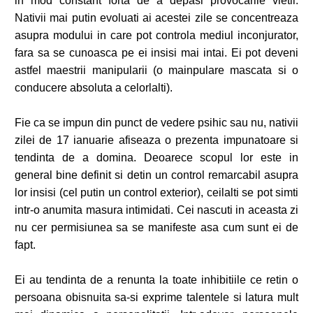
in mod constant forta de a depasi provocarile vietii.
Nativii mai putin evoluati ai acestei zile se concentreaza
asupra modului in care pot controla mediul inconjurator,
fara sa se cunoasca pe ei insisi mai intai. Ei pot deveni
astfel maestrii manipularii (o mainpulare mascata si o
conducere absoluta a celorlalti).
Fie ca se impun din punct de vedere psihic sau nu, nativii
zilei de 17 ianuarie afiseaza o prezenta impunatoare si
tendinta de a domina. Deoarece scopul lor este in
general bine definit si detin un control remarcabil asupra
lor insisi (cel putin un control exterior), ceilalti se pot simti
intr-o anumita masura intimidati. Cei nascuti in aceasta zi
nu cer permisiunea sa se manifeste asa cum sunt ei de
fapt.
Ei au tendinta de a renunta la toate inhibitiile ce retin o
persoana obisnuita sa-si exprime talentele si latura mult