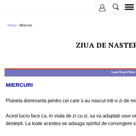
Inregistreaza
Home
Miercuri
>
ZIUA DE NASTE
Luni
Marti
Mier
MIERCURI
Planeta dominanta pentru cei care s-au nascut intr-o zi de mi
Acest lucru face ca, in viata de zi cu zi, sa va adaptati usor o
destepti. La toate acestea se adauga spiritul de convingere si 