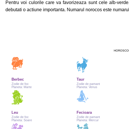
Pentru voi culorile care va favorizeaza sunt cele alb-verde
debutati o actiune importanta. Numarul norocos este numarul 
HOROSCOP
Berbec
Taur
Zodie de foc
Zodie de pamant
Planeta: Marte
Planeta: Venus
Leu
Fecioara
Zodie de foc
Zodie de pamant
Planeta: Soare
Planeta: Mercur