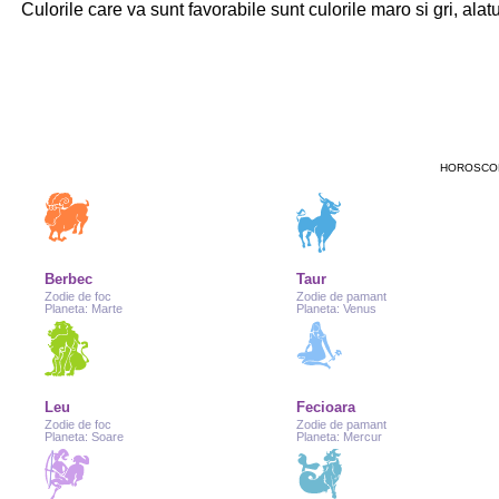
Culorile care va sunt favorabile sunt culorile maro si gri, alatu
HOROSCOP
Berbec
Taur
Zodie de foc
Zodie de pamant
Planeta: Marte
Planeta: Venus
Leu
Fecioara
Zodie de foc
Zodie de pamant
Planeta: Soare
Planeta: Mercur