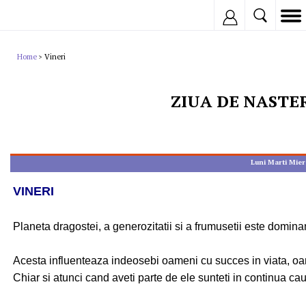
Inregistreaza
Home
Vineri
>
ZIUA DE NASTE
Luni
Marti
Mier
VINERI
Planeta dragostei, a generozitatii si a frumusetii este domina
Acesta influenteaza indeosebi oameni cu succes in viata, oame
Chiar si atunci cand aveti parte de ele sunteti in continua cauta