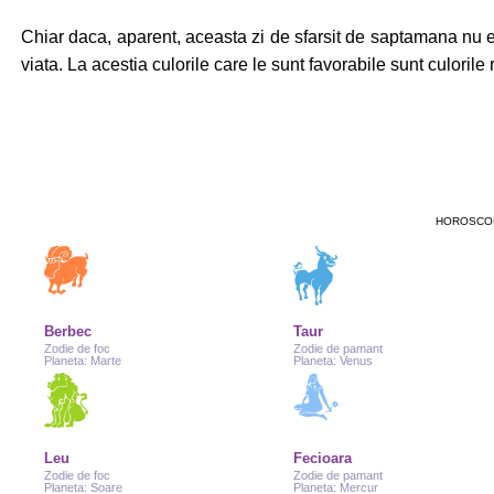
Chiar daca, aparent, aceasta zi de sfarsit de saptamana nu 
viata. La acestia culorile care le sunt favorabile sunt culoril
HOROSCOP
Berbec
Taur
Zodie de foc
Zodie de pamant
Planeta: Marte
Planeta: Venus
Leu
Fecioara
Zodie de foc
Zodie de pamant
Planeta: Soare
Planeta: Mercur