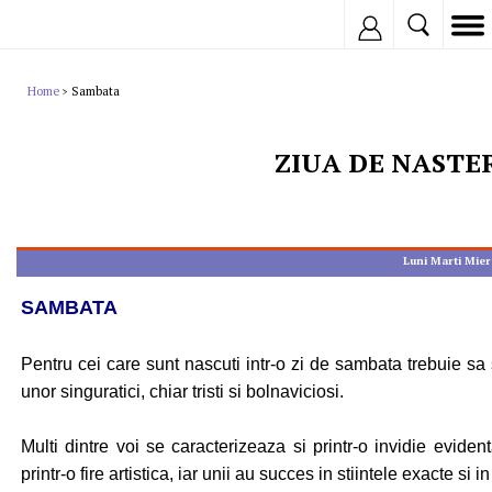
Inregistreaza
Home
Sambata
>
ZIUA DE NASTE
Luni
Marti
Mier
SAMBATA
Pentru cei care sunt nascuti intr-o zi de sambata trebuie sa
unor singuratici, chiar tristi si bolnaviciosi.
Multi dintre voi se caracterizeaza si printr-o invidie evid
printr-o fire artistica, iar unii au succes in stiintele exacte si i